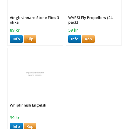
Vingbrännare Stone Flies 3
WAPSI Fly Propellers (24-
olika
pack)
89 kr
59 kr
Info
Köp
Info
Köp
Whipfinnish Engelsk
39 kr
Info
Köp