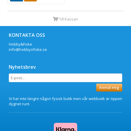
Till Kassan
KONTAKTA OSS
Hobby&Fiske
info@hobbyofiske.se
Nyhetsbrev
Anmäl mig
Vi har inte längre någon fysisk butik men vår webbutik är öppen
dygnet runt.