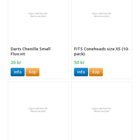
Darts Chenille Small
FITS Coneheads size XS (10-
Fluo.vit
pack)
20 kr
50 kr
Info
Köp
Info
Köp