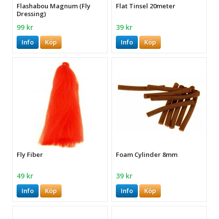
Flashabou Magnum (Fly
Flat Tinsel 20meter
Dressing)
99 kr
39 kr
Info
Köp
Info
Köp
Fly Fiber
Foam Cylinder 8mm
49 kr
39 kr
Info
Köp
Info
Köp