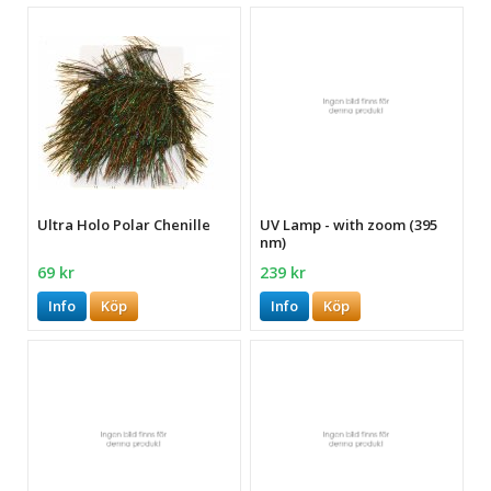
Ultra Holo Polar Chenille
UV Lamp - with zoom (395
nm)
69 kr
239 kr
Info
Köp
Info
Köp