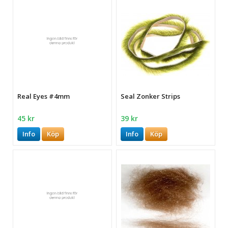
Real Eyes #4mm
Seal Zonker Strips
45 kr
39 kr
Info
Köp
Info
Köp