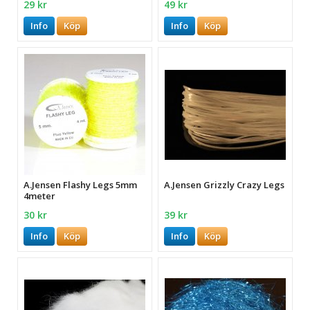
29 kr
49 kr
Info
Köp
Info
Köp
A.Jensen Flashy Legs 5mm
A.Jensen Grizzly Crazy Legs
4meter
30 kr
39 kr
Info
Köp
Info
Köp