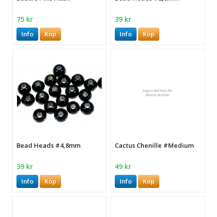
75 kr
39 kr
Info
Köp
Info
Köp
Bead Heads #4,8mm
Cactus Chenille #Medium
39 kr
49 kr
Info
Köp
Info
Köp