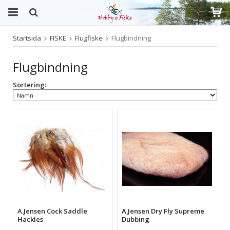
Startsida
FISKE
Flugfiske
Flugbindning
Produkten har blivit tillagd i varukorgen
Flugbindning
Sortering:
A.Jensen Cock Saddle
A.Jensen Dry Fly Supreme
Hackles
Dubbing