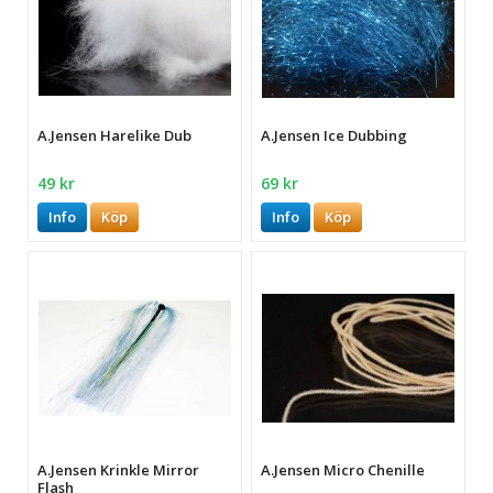
A.Jensen Harelike Dub
A.Jensen Ice Dubbing
49 kr
69 kr
Info
Köp
Info
Köp
A.Jensen Krinkle Mirror
A.Jensen Micro Chenille
Flash