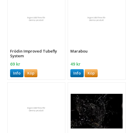
Frödin Improved Tubefly
Marabou
System
69 kr
49 kr
Info
Köp
Info
Köp