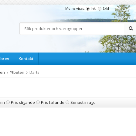
Moms visas:
Inkl
Exkl
sbrev
Kontakt
ten
Ytbeten
Darts
mn
Pris stigande
Pris fallande
Senast inlagd