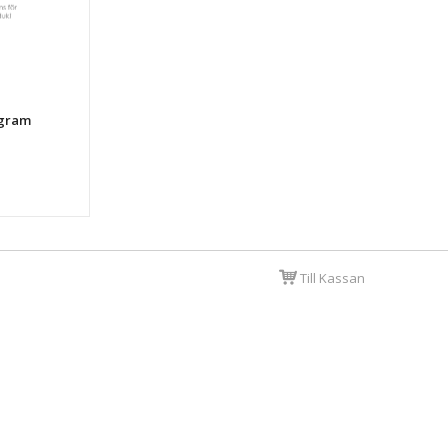
3gram
Till Kassan