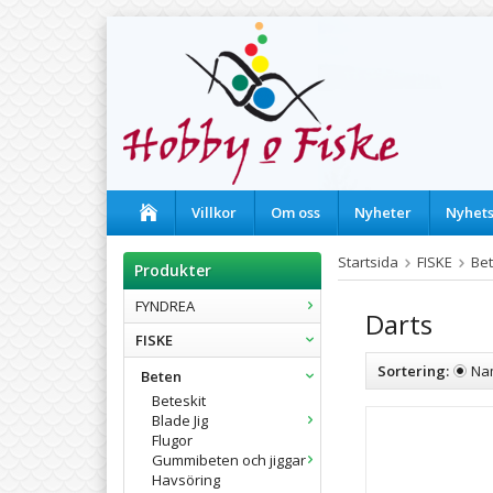
Villkor
Om oss
Nyheter
Nyhet
Startsida
FISKE
Be
Produkter
FYNDREA
Darts
FISKE
Sortering:
Na
Beten
Beteskit
Blade Jig
Flugor
Gummibeten och jiggar
Havsöring