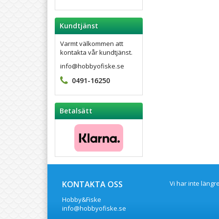
Kundtjänst
Varmt välkommen att
kontakta vår kundtjänst.
info@hobbyofiske.se
0491-16250
Betalsätt
KONTAKTA OSS
Vi har inte läng
Hobby&Fiske
info@hobbyofiske.se