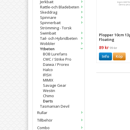
Jerkbait
Rattle-och Bladebeten
Skeddrag
Spinnare
Spinnerbait
Strömming - Torsk
Swimbait
Plopper 10cm 1
Tail- och Hybridbeten
Floating
Wobbler
89 kr
99 kr
Ytbeten
BOB Lurefans
Info
Köp
CWC / Strike Pro
Daiwa / Prorex
Halco
IFISH
MIMIX
Savage Gear
Westin
Chimo
Darts
Tasmanian Devil
Rullar
Tillbehör
Combo