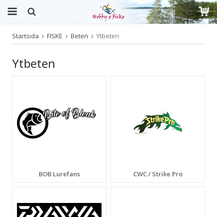
Startsida
FISKE
Beten
Ytbeten
Produkten har blivit tillagd i varukorgen
Ytbeten
BOB Lurefans
CWC / Strike Pro