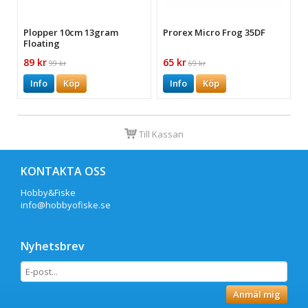
Plopper 10cm 13gram
Prorex Micro Frog 35DF
Floating
89 kr
65 kr
99 kr
69 kr
Info
Köp
Info
Köp
Till Kassan
KONTAKTA OSS
Hobby&Fiske
info@hobbyofiske.se
Nyhetsbrev
Anmäl mig