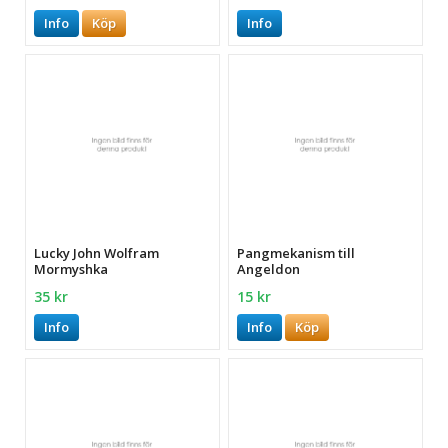
Info
Köp
Info
Lucky John Wolfram
Pangmekanism till
Mormyshka
Angeldon
35 kr
15 kr
Info
Info
Köp