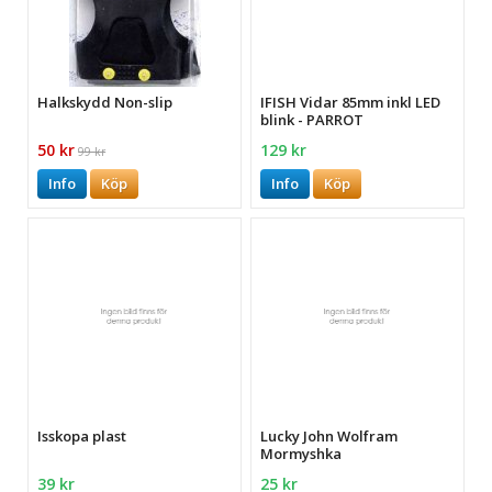
Halkskydd Non-slip
IFISH Vidar 85mm inkl LED
blink - PARROT
50 kr
129 kr
99 kr
Info
Köp
Info
Köp
Isskopa plast
Lucky John Wolfram
Mormyshka
39 kr
25 kr