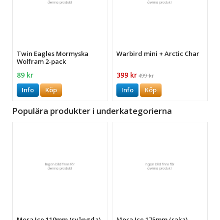
Twin Eagles Mormyska
Warbird mini + Arctic Char
Wolfram 2-pack
89 kr
399 kr
499 kr
Info
Köp
Info
Köp
Populära produkter i underkategorierna
Mora Ice 110mm (svängda)
Mora Ice 175mm (raka)