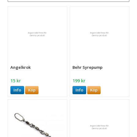
Angelkrok
Behr Syrepump
15 kr
199 kr
Info
Köp
Info
Köp