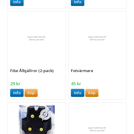
Info
Info
Fibe Ålbjällror (2-pack)
Fotvärmare
29 kr
45 kr
Info
Köp
Info
Köp