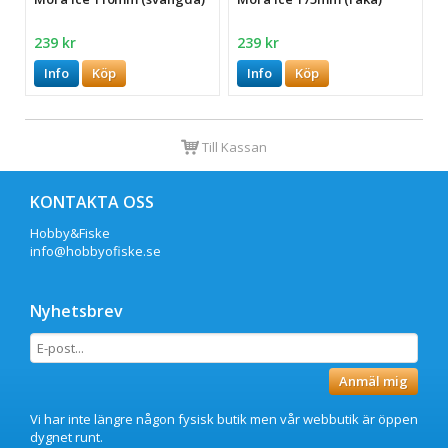
239 kr
239 kr
Info
Köp
Info
Köp
Till Kassan
KONTAKTA OSS
Hobby&Fiske
info@hobbyofiske.se
Nyhetsbrev
Anmäl mig
Vi har inte längre någon fysisk butik men vår webbutik är öppen
dygnet runt.