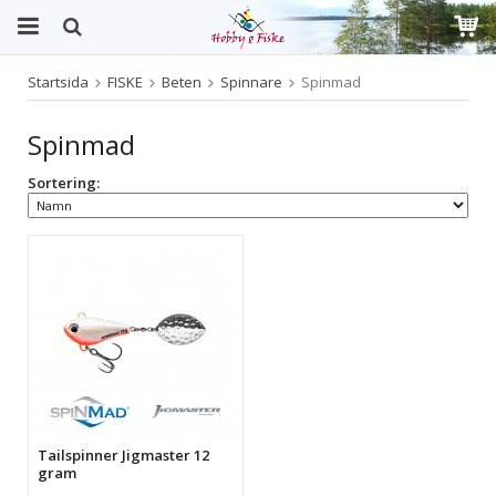
Startsida
FISKE
Beten
Spinnare
Spinmad
Produkten har blivit tillagd i varukorgen
Spinmad
Sortering:
Tailspinner Jigmaster 12
gram