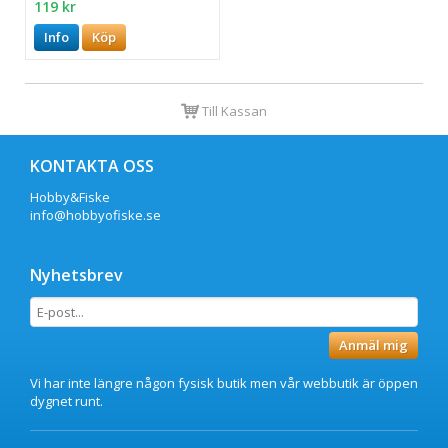
119 kr
Info
Köp
Till Kassan
KONTAKTA OSS
Hobby&Fiske
info@hobbyofiske.se
Nyhetsbrev
Anmäl mig
Vi har inte längre någon fysisk butik men vår webbutik är öppen
dygnet runt.