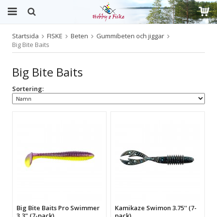
Startsida
FISKE
Beten
Gummibeten och jiggar
Produkten har blivit tillagd i varukorgen
Big Bite Baits
Big Bite Baits
Sortering:
Big Bite Baits Pro Swimmer
Kamikaze Swimon 3.75'' (7-
3,3" (7-pack)
pack)