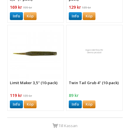
169 kr
129 kr
199 kr
139 kr
Info
Köp
Info
Köp
Limit Maker 3,5'' (10-pack)
Twin Tail Grub 4" (10-pack)
119 kr
89 kr
139 kr
Info
Köp
Info
Köp
Till Kassan