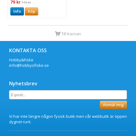
79 kr
119 kr
Info
Köp
Till Kassan
KONTAKTA OSS
Hobby&Fiske
info@hobbyofiske.se
Nyhetsbrev
Anmäl mig
Vi har inte längre någon fysisk butik men vår webbutik är öppen
dygnet runt.