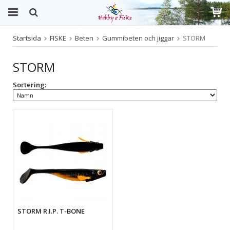
Startsida
FISKE
Beten
Gummibeten och jiggar
STORM
Produkten har blivit tillagd i varukorgen
STORM
Sortering:
STORM R.I.P. T-BONE