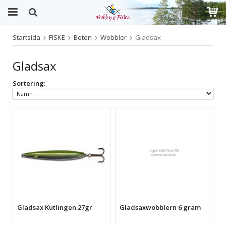
Startsida
FISKE
Beten
Wobbler
Gladsax
Produkten har blivit tillagd i varukorgen
Gladsax
Sortering:
Gladsax Kutlingen 27gr
Gladsaxwobblern 6 gram