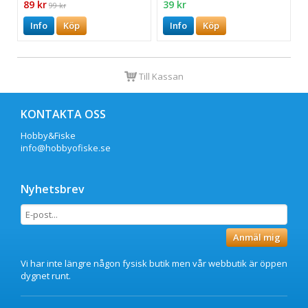
89 kr
39 kr
99 kr
Info
Köp
Info
Köp
Till Kassan
KONTAKTA OSS
Hobby&Fiske
info@hobbyofiske.se
Nyhetsbrev
Anmäl mig
Vi har inte längre någon fysisk butik men vår webbutik är öppen
dygnet runt.