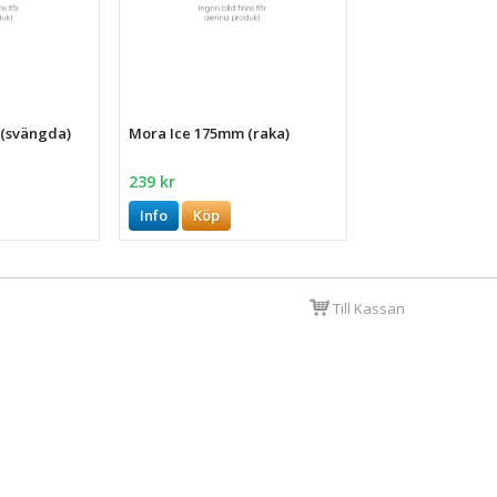
 (svängda)
Mora Ice 175mm (raka)
239 kr
Info
Köp
Till Kassan