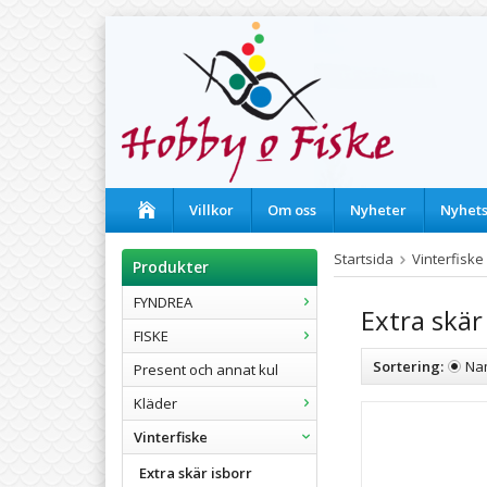
Villkor
Om oss
Nyheter
Nyhet
Startsida
Vinterfiske
Produkter
FYNDREA
Extra skär
FISKE
Sortering:
Na
Present och annat kul
Kläder
Vinterfiske
Extra skär isborr