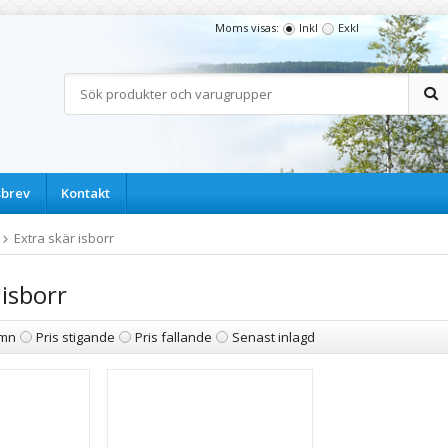
Moms visas:
Inkl
Exkl
sbrev
Kontakt
Extra skär isborr
 isborr
mn
Pris stigande
Pris fallande
Senast inlagd