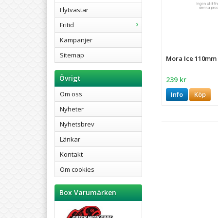
Flytvästar
Fritid
Kampanjer
Sitemap
Mora Ice 110mm
Övrigt
239 kr
Om oss
Info
Köp
Nyheter
Nyhetsbrev
Länkar
Kontakt
Om cookies
Box Varumärken