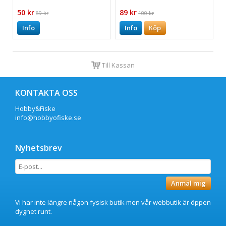
50 kr
89 kr
89 kr
100 kr
Info
Info
Köp
Till Kassan
KONTAKTA OSS
Hobby&Fiske
info@hobbyofiske.se
Nyhetsbrev
Anmäl mig
Vi har inte längre någon fysisk butik men vår webbutik är öppen
dygnet runt.