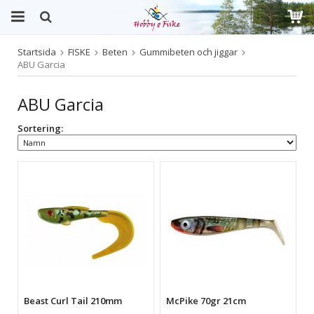
Startsida
FISKE
Beten
Gummibeten och jiggar
Produkten har blivit tillagd i varukorgen
ABU Garcia
ABU Garcia
Sortering:
Beast Curl Tail 210mm
McPike 70gr 21cm