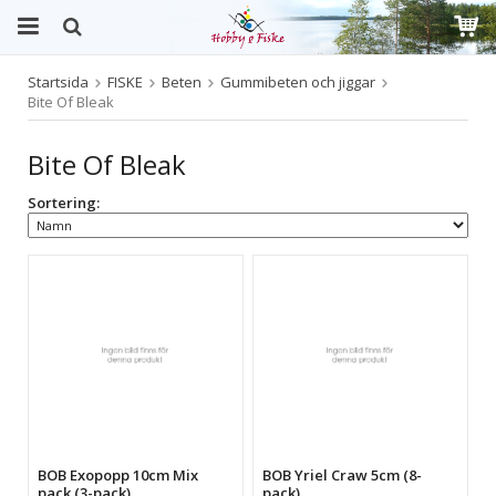
Startsida
FISKE
Beten
Gummibeten och jiggar
Produkten har blivit tillagd i varukorgen
Bite Of Bleak
Bite Of Bleak
Sortering:
BOB Exopopp 10cm Mix
BOB Yriel Craw 5cm (8-
pack (3-pack)
pack)