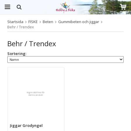
Startsida
FISKE
Beten
Gummibeten och jiggar
Produkten har blivit tillagd i varukorgen
Behr / Trendex
Behr / Trendex
Sortering:
Jiggar Grodyngel