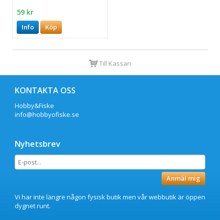
59 kr
Info
Köp
Till Kassan
KONTAKTA OSS
Hobby&Fiske
info@hobbyofiske.se
Nyhetsbrev
Anmäl mig
Vi har inte längre någon fysisk butik men vår webbutik är öppen
dygnet runt.