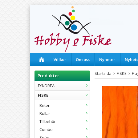
Villkor
Om oss
Nyheter
Nyhet
Startsida
FISKE
Flu
Produkter
FYNDREA
FISKE
Beten
Rullar
Tillbehör
Combo
Spön