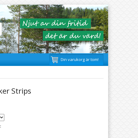
Din varukorg är tom!
er Strips
: