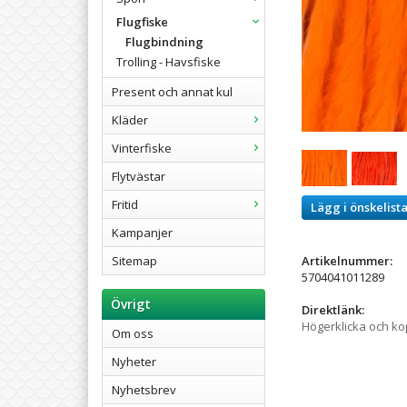
Flugfiske
Flugbindning
Trolling - Havsfiske
Present och annat kul
Kläder
Vinterfiske
Flytvästar
Fritid
Lägg i önskelist
Kampanjer
Sitemap
Artikelnummer:
5704041011289
Övrigt
Direktlänk:
Högerklicka och k
Om oss
Nyheter
Nyhetsbrev