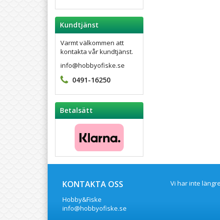
Kundtjänst
Varmt välkommen att
kontakta vår kundtjänst.
info@hobbyofiske.se
0491-16250
Betalsätt
KONTAKTA OSS
Vi har inte läng
Hobby&Fiske
info@hobbyofiske.se