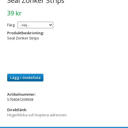
Seal Zonker Strips
39 kr
Färg
Produktbeskrivning:
Seal Zonker Strips
Lägg i önskelista
Artikelnummer:
5704041209938
Direktlänk:
Högerklicka och kopiera adressen