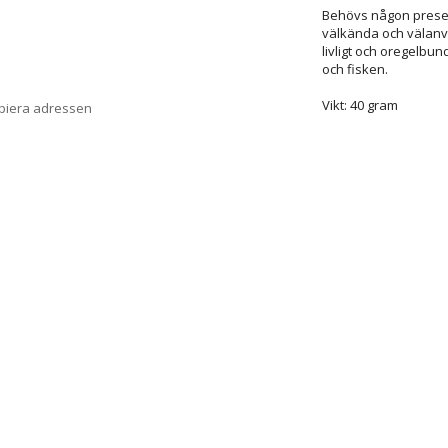
Behövs någon presen
välkända och välanv
livligt och oregelbund
och fisken.
Vikt: 40 gram
opiera adressen