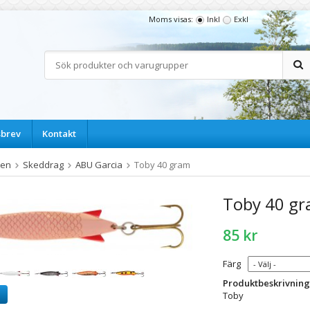
Moms visas:
Inkl
Exkl
sbrev
Kontakt
ten
Skeddrag
ABU Garcia
Toby 40 gram
Toby 40 g
85 kr
Färg
Produktbeskrivning
a
Toby