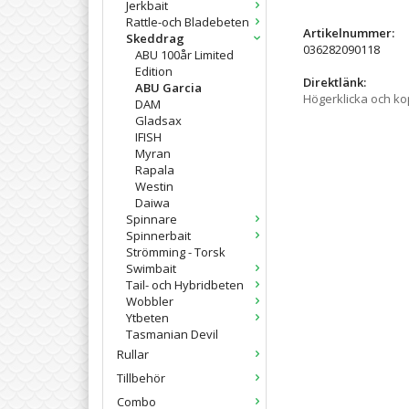
Jerkbait
Rattle-och Bladebeten
Artikelnummer:
Skeddrag
036282090118
ABU 100år Limited
Edition
Direktlänk:
ABU Garcia
Högerklicka och k
DAM
Gladsax
IFISH
Myran
Rapala
Westin
Daiwa
Spinnare
Spinnerbait
Strömming - Torsk
Swimbait
Tail- och Hybridbeten
Wobbler
Ytbeten
Tasmanian Devil
Rullar
Tillbehör
Combo