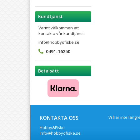
Kundtjänst
Varmt välkommen att
kontakta vår kundtjänst.
info@hobbyofiske.se
0491-16250
Betalsätt
KONTAKTA OSS
Vi har inte läng
Hobby&Fiske
info@hobbyofiske.se