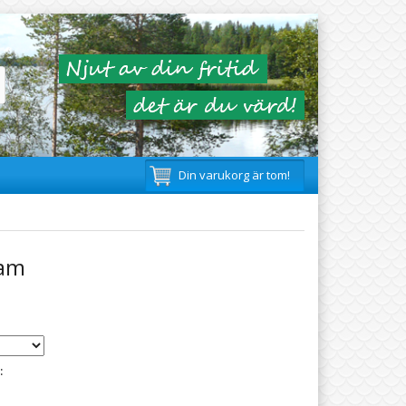
Din varukorg är tom!
ram
: