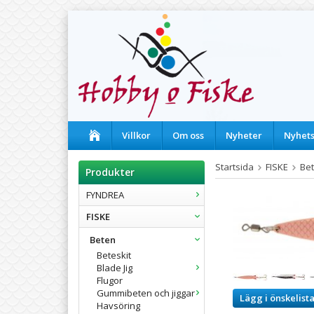
Villkor
Om oss
Nyheter
Nyhet
Startsida
FISKE
Be
Produkter
FYNDREA
FISKE
Beten
Beteskit
Blade Jig
Flugor
Gummibeten och jiggar
Lägg i önskelist
Havsöring