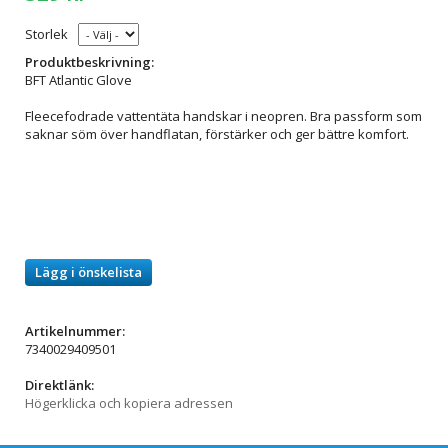
Storlek
Produktbeskrivning:
BFT Atlantic Glove
Fleecefodrade vattentäta handskar i neopren. Bra passform som
saknar söm över handflatan, förstärker och ger bättre komfort.
Lägg i önskelista
Artikelnummer:
7340029409501
Direktlänk:
Högerklicka och kopiera adressen