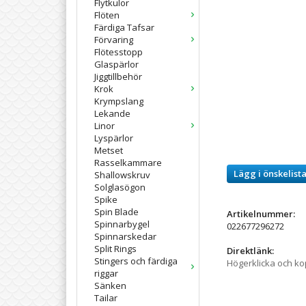
Flytkulor
Flöten
Färdiga Tafsar
Förvaring
Flötesstopp
Glaspärlor
Jiggtillbehör
Krok
Krympslang
Lekande
Linor
Lyspärlor
Metset
Rasselkammare
Lägg i önskelist
Shallowskruv
Solglasögon
Spike
Spin Blade
Artikelnummer:
Spinnarbygel
022677296272
Spinnarskedar
Split Rings
Direktlänk:
Stingers och färdiga
Högerklicka och k
riggar
Sänken
Tailar