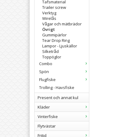
Tafsmaterial
Trailer screw
Verktyg
Wirelås
Vågar och mätbrädor
Övrigt
Gummipärlor
Tear Drop Ring
Lampor - Ljuskällor
Silketråd
Toppöglor
Combo
Spön
Flugfiske
Trolling - Havsfiske
Present och annat kul
Kläder
Vinterfiske
Flytvästar
Fritid