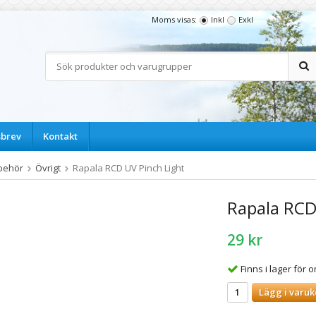
Moms visas:
Inkl
Exkl
sbrev
Kontakt
lbehör
Övrigt
Rapala RCD UV Pinch Light
Rapala RCD
29 kr
Finns i lager för
Lägg i varuk