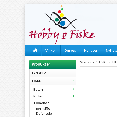
Villkor
Om oss
Nyheter
Nyhet
Startsida
FISKE
Til
Produkter
FYNDREA
FISKE
Beten
Rullar
Tillbehör
Beteslås
Doftmedel