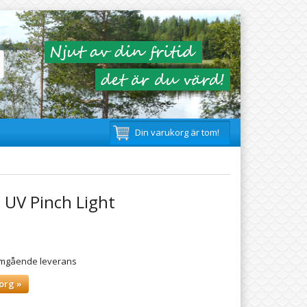
Din varukorg är tom!
 UV Pinch Light
 omgående leverans
org »