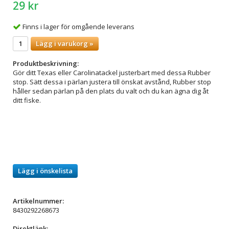
29 kr
Finns i lager för omgående leverans
Lägg i varukorg »
Produktbeskrivning:
Gör ditt Texas eller Carolinatackel justerbart med dessa Rubber
stop. Sätt dessa i pärlan justera till önskat avstånd, Rubber stop
håller sedan pärlan på den plats du valt och du kan ägna dig åt
ditt fiske.
Lägg i önskelista
Artikelnummer:
8430292268673
Direktlänk: