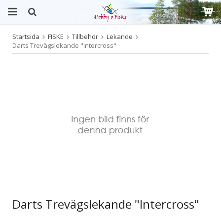
Startsida
FISKE
Tillbehör
Lekande
Produkten har blivit tillagd i varukorgen
Darts Trevägslekande "Intercross"
Darts Trevägslekande "Intercross"