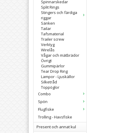
Spinnarskedar
Split Rings
Stingers och färdiga
riggar
Sänken
Tailar
Tafsmaterial
Trailer screw
Verktyg
Wirelås
Vågar och mätbrädor
Övrigt
Gummipärlor
Tear Drop Ring
Lampor - Ljuskällor
Silketråd
Toppöglor
Combo
Spön
Flugfiske
Trolling - Havsfiske
Present och annat kul