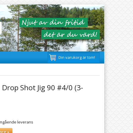
Din varukorg är tom!
Drop Shot Jig 90 #4/0 (3-
 omgående leverans
org »