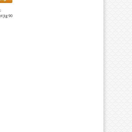
:
 Jig 90