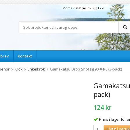
Moms visas:
Inkl
Exkl
sbrev
Kontakt
lbehör
Krok
Enkelkrok
Gamakatsu Drop Shot Jig 90 #4/0 (3-pack)
Gamakatsu 
pack)
124 kr
Finns i lager för
Lägg i varuk