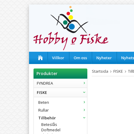
Villkor
Om oss
Nyheter
Nyhet
Startsida
FISKE
Til
Produkter
FYNDREA
FISKE
Beten
Rullar
Tillbehör
Beteslås
Doftmedel