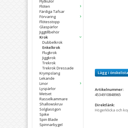
Flytkulor
Flöten
Färdiga Tafsar
Förvaring
Flötesstopp
Glaspärlor
Jiggtillbehör
Krok
Dubbelkrok
Enkelkrok
Flugkrok
Jiggkrok
Trekrok
Trekrok Dressade
Lägg i önskelist
Krympslang
Lekande
Linor
Lyspärlor
Artikelnummer:
Metset
4534910848965
Rasselkammare
Shallowskruv
Direktlänk:
Solglasögon
Högerklicka och k
Spike
Spin Blade
Spinnarbygel