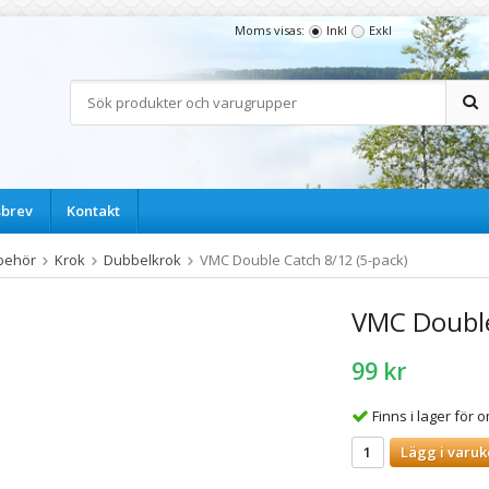
Moms visas:
Inkl
Exkl
sbrev
Kontakt
lbehör
Krok
Dubbelkrok
VMC Double Catch 8/12 (5-pack)
VMC Double
99 kr
Finns i lager för
Lägg i varuk