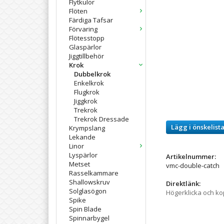
Flytkulor
Flöten
Färdiga Tafsar
Förvaring
Flötesstopp
Glaspärlor
Jiggtillbehör
Krok
Dubbelkrok
Enkelkrok
Flugkrok
Jiggkrok
Trekrok
Trekrok Dressade
Lägg i önskelist
Krympslang
Lekande
Linor
Lyspärlor
Artikelnummer:
Metset
vmc-double-catch
Rasselkammare
Shallowskruv
Direktlänk:
Solglasögon
Högerklicka och k
Spike
Spin Blade
Spinnarbygel