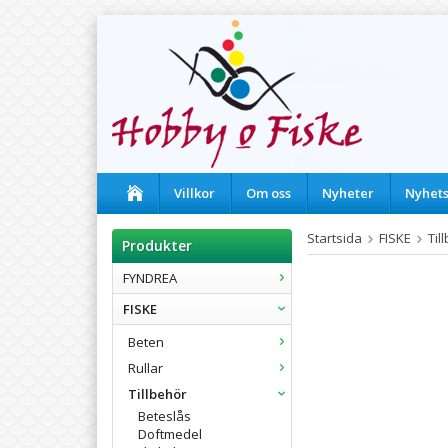
Villkor
Om oss
Nyheter
Nyhet
Startsida
FISKE
Til
Produkter
FYNDREA
FISKE
Beten
Rullar
Tillbehör
Beteslås
Doftmedel