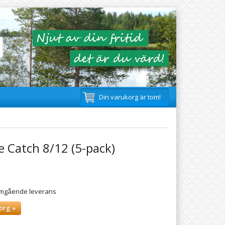
Din varukorg är tom!
 Catch 8/12 (5-pack)
 omgående leverans
org »