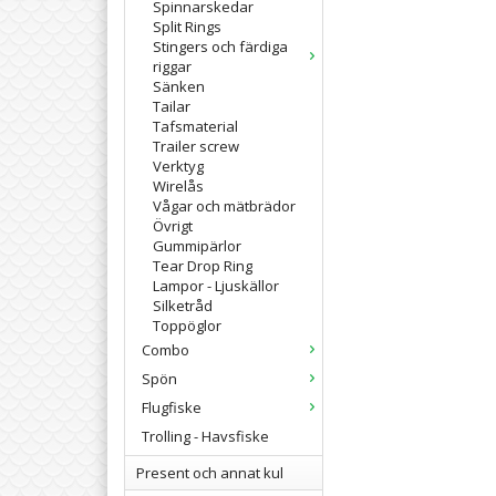
Spinnarskedar
Split Rings
Stingers och färdiga
riggar
Sänken
Tailar
Tafsmaterial
Trailer screw
Verktyg
Wirelås
Vågar och mätbrädor
Övrigt
Gummipärlor
Tear Drop Ring
Lampor - Ljuskällor
Silketråd
Toppöglor
Combo
Spön
Flugfiske
Trolling - Havsfiske
Present och annat kul