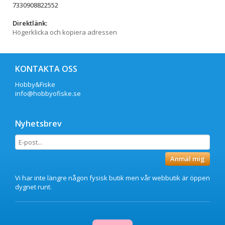
7330908822552
Direktlänk:
Högerklicka och kopiera adressen
KONTAKTA OSS
Hobby&Fiske
info@hobbyofiske.se
Nyhetsbrev
Anmäl mig
Vi har inte längre någon fysisk butik men vår webbutik är öppen
dygnet runt.