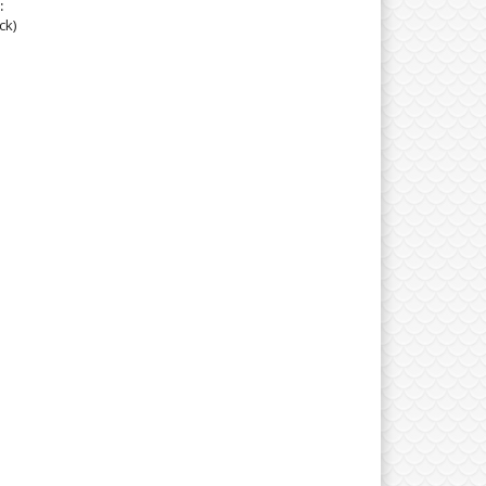
:
ck)