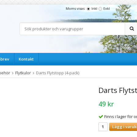
Moms visas:
Inkl
Exkl
sbrev
Kontakt
lbehör
Flytkulor
Darts Flytstopp (4-pack)
Darts Flyts
49 kr
Finns i lager för
Lägg i varuk