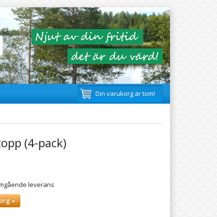
Din varukorg är tom!
topp (4-pack)
 omgående leverans
org »