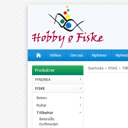
Villkor
Om oss
Nyheter
Nyhet
Startsida
FISKE
Til
Produkter
FYNDREA
FISKE
Beten
Rullar
Tillbehör
Beteslås
Doftmedel