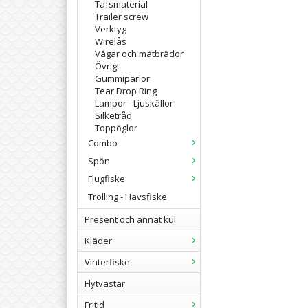
Tafsmaterial
Trailer screw
Verktyg
Wirelås
Vågar och mätbrädor
Övrigt
Gummipärlor
Tear Drop Ring
Lampor - Ljuskällor
Silketråd
Toppöglor
Combo
Spön
Flugfiske
Trolling - Havsfiske
Present och annat kul
Kläder
Vinterfiske
Flytvästar
Fritid