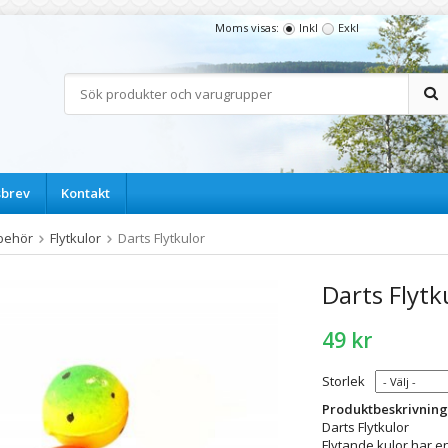
Moms visas:
Inkl
Exkl
sbrev
Kontakt
lbehör
Flytkulor
Darts Flytkulor
Darts Flytk
49 kr
Storlek
Produktbeskrivning
Darts Flytkulor
Flytande kulor har 