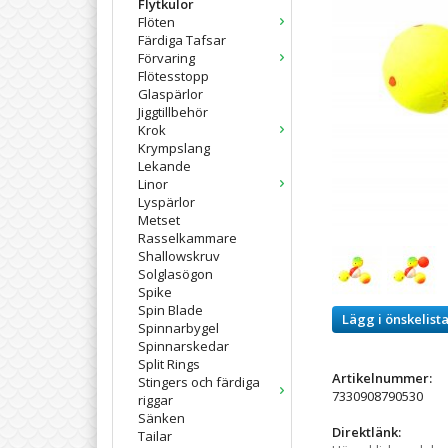
Flytkulor
Flöten
Färdiga Tafsar
Förvaring
Flötesstopp
Glaspärlor
Jiggtillbehör
Krok
Krympslang
Lekande
Linor
Lyspärlor
Metset
Rasselkammare
Shallowskruv
Solglasögon
Spike
Spin Blade
Lägg i önskelist
Spinnarbygel
Spinnarskedar
Split Rings
Artikelnummer:
Stingers och färdiga
7330908790530
riggar
Sänken
Direktlänk:
Tailar