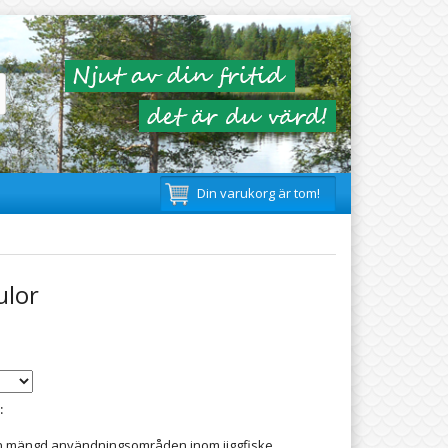
Din varukorg är tom!
ulor
:
en mängd användningsområden inom jiggfiske,