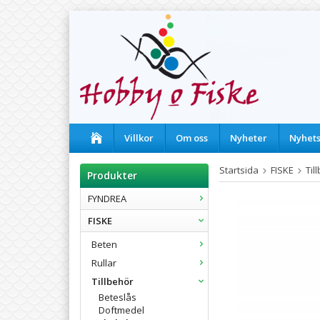
Villkor
Om oss
Nyheter
Nyhet
Startsida
FISKE
Til
Produkter
FYNDREA
FISKE
Beten
Rullar
Tillbehör
Beteslås
Doftmedel