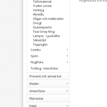
Högerklicka och k
Tafsmaterial
Trailer screw
Verktyg
Wirelås
Vågar och mätbrädor
Övrigt
Gummipärlor
Tear Drop Ring
Lampor - Ljuskällor
Silketråd
Toppöglor
Combo
Spön
Flugfiske
Trolling - Havsfiske
Present och annat kul
Kläder
Vinterfiske
Flytvästar
Fritid