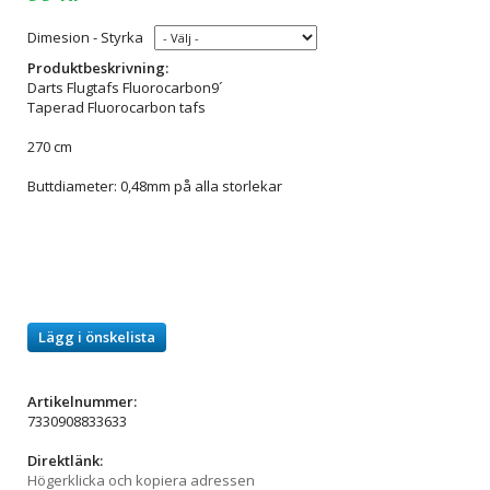
Dimesion - Styrka
Produktbeskrivning:
Darts Flugtafs Fluorocarbon9´
Taperad Fluorocarbon tafs
270 cm
Buttdiameter: 0,48mm på alla storlekar
Lägg i önskelista
Artikelnummer:
7330908833633
Direktlänk:
Högerklicka och kopiera adressen