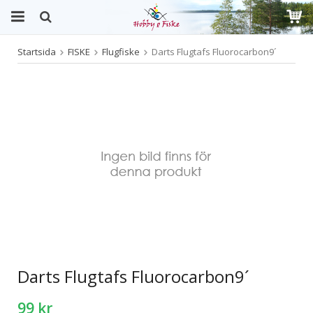
Startsida
FISKE
Flugfiske
Darts Flugtafs Fluorocarbon9´
Produkten har blivit tillagd i varukorgen
Darts Flugtafs Fluorocarbon9´
99 kr