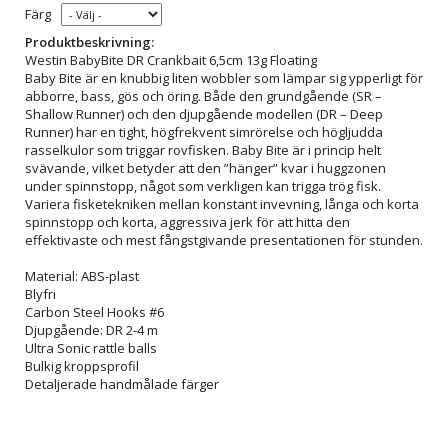
Färg
Produktbeskrivning:
Westin BabyBite DR Crankbait 6,5cm 13g Floating
Baby Bite är en knubbig liten wobbler som lämpar sig ypperligt för
abborre, bass, gös och öring. Både den grundgående (SR –
Shallow Runner) och den djupgående modellen (DR – Deep
Runner) har en tight, högfrekvent simrörelse och högljudda
rasselkulor som triggar rovfisken. Baby Bite är i princip helt
svävande, vilket betyder att den ”hänger” kvar i huggzonen
under spinnstopp, något som verkligen kan trigga trög fisk.
Variera fisketekniken mellan konstant invevning, långa och korta
spinnstopp och korta, aggressiva jerk för att hitta den
effektivaste och mest fångstgivande presentationen för stunden.
Material: ABS-plast
Blyfri
Carbon Steel Hooks #6
Djupgående: DR 2-4 m
Ultra Sonic rattle balls
Bulkig kroppsprofil
Detaljerade handmålade färger