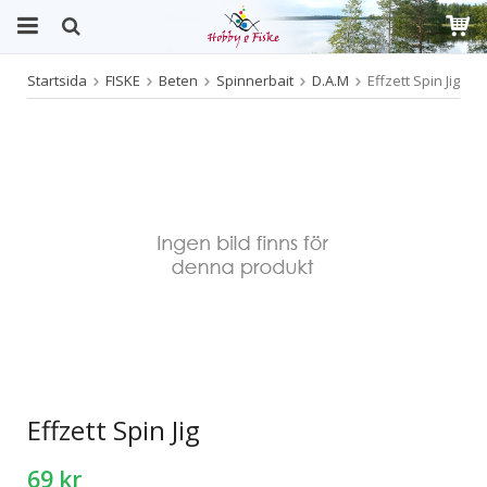
Startsida
FISKE
Beten
Spinnerbait
D.A.M
Effzett Spin Jig
Produkten har blivit tillagd i varukorgen
Effzett Spin Jig
69 kr