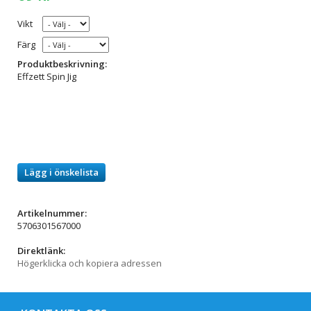
Vikt
Färg
Produktbeskrivning:
Effzett Spin Jig
Lägg i önskelista
Artikelnummer:
5706301567000
Direktlänk:
Högerklicka och kopiera adressen