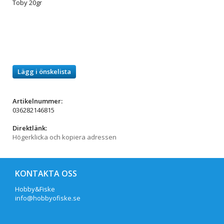
Toby 20gr
Lägg i önskelista
Artikelnummer:
036282146815
Direktlänk:
Högerklicka och kopiera adressen
KONTAKTA OSS
Hobby&Fiske
info@hobbyofiske.se