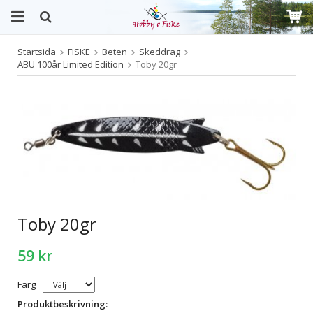
Startsida
FISKE
Beten
Skeddrag
Produkten har blivit tillagd i varukorgen
ABU 100år Limited Edition
Toby 20gr
Toby 20gr
59 kr
Färg
Produktbeskrivning: