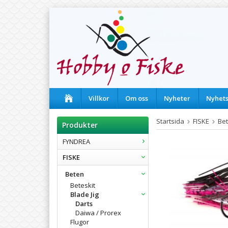
Villkor
Om oss
Nyheter
Nyhet
Startsida
FISKE
Be
Produkter
FYNDREA
FISKE
Beten
Beteskit
Blade Jig
Darts
Daiwa / Prorex
Flugor