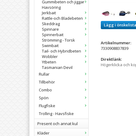
Gummibeten och jiggar
Havsöring
Jerkbait
Rattle-och Bladebeten
Skeddrag
Lägg i önskelist
Spinnare
Spinnerbait
Strömming - Torsk
Artikelnummer:
Swimbait
7330908837839
Tail- och Hybridbeten
Wobbler
Direktlänk:
Ytbeten
Högerklicka och k
Tasmanian Devil
Rullar
Tillbehör
Combo
Spön
Flugfiske
Trolling - Havsfiske
Present och annat kul
Kläder