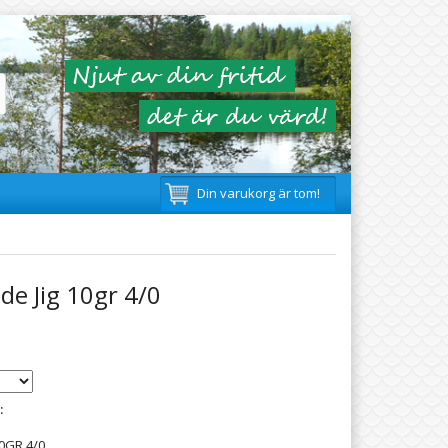
Din varukorg är tom!
de Jig 10gr 4/0
:
0GR 4/0