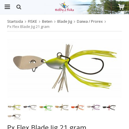
Startsida
FISKE
Beten
Blade Jig
Daiwa / Prorex
Produkten har blivit tillagd i varukorgen
Px Flex Blade Jig 21 gram
Px Flex Blade Jig 21 gram