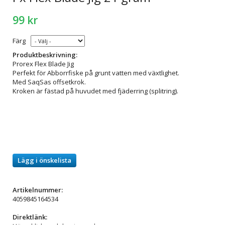
99 kr
Färg
Produktbeskrivning:
Prorex Flex Blade Jig
Perfekt för Abborrfiske på grunt vatten med växtlighet.
Med SaqSas offsetkrok.
Kroken är fästad på huvudet med fjäderring (splitring).
Lägg i önskelista
Artikelnummer:
4059845164534
Direktlänk: