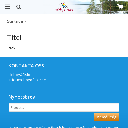
Startsida
Produkten har blivit tillagd i varukorgen
Titel
Text
KONTAKTA OSS
Hobby&Fiske
info@hobbyofiske.se
Nyhetsbrev
Anmäl mig
Vi har inte längre någon fysisk butik men vår webbutik är öppen